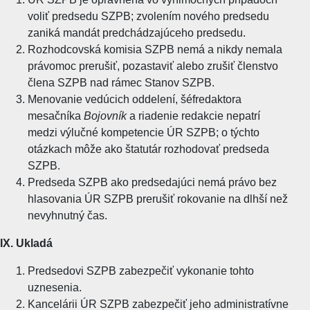
voliť predsedu SZPB; zvolením nového predsedu
zaniká mandát predchádzajúceho predsedu.
Rozhodcovská komisia SZPB nemá a nikdy nemala
právomoc prerušiť, pozastaviť alebo zrušiť členstvo
člena SZPB nad rámec Stanov SZPB.
Menovanie vedúcich oddelení, šéfredaktora
mesačníka
Bojovník
a riadenie redakcie nepatrí
medzi výlučné kompetencie ÚR SZPB; o týchto
otázkach môže ako štatutár rozhodovať predseda
SZPB.
Predseda SZPB ako predsedajúci nemá právo bez
hlasovania ÚR SZPB prerušiť rokovanie na dlhší než
nevyhnutný čas.
IX. Ukladá
Predsedovi SZPB zabezpečiť vykonanie tohto
uznesenia.
Kancelárii ÚR SZPB zabezpečiť jeho administratívne