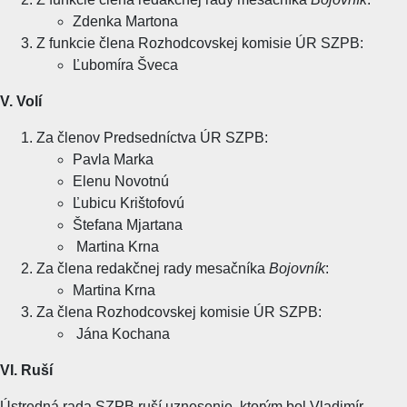
Zdenka Martona
Z funkcie člena Rozhodcovskej komisie ÚR SZPB:
Ľubomíra Šveca
V. Volí
Za členov Predsedníctva ÚR SZPB:
Pavla Marka
Elenu Novotnú
Ľubicu Krištofovú
Štefana Mjartana
Martina Krna
Za člena redakčnej rady mesačníka
Bojovník
:
Martina Krna
Za člena Rozhodcovskej komisie ÚR SZPB:
Jána Kochana
VI. Ruší
Ústredná rada SZPB ruší uznesenie, ktorým bol Vladimír