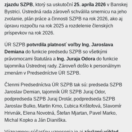
zjazdu SZPB
, ktorý sa uskutoční
25. apríla 2026
v Banskej
Bystrici. Ústredná rada zároveň schválila smernicu na jeho
zvolanie, plán práce a činnosti SZPB na rok 2026, ako aj
úpravu rozpočtu na rok 2025 a rozdelenie členských
príspevkov na rok 2026.
ÚR SZPB
potvrdila platnosť voľby Ing. Jaroslava
Demiana
do funkcie predsedu SZPB so všetkými
právomocami štatutára a
Ing. Juraja Odora
do funkcie
tajomníka Ústrednej rady. Zároveň došlo k personálnym
zmenám v Predsedníctve ÚR SZPB.
Členmi Predsedníctva ÚR SZPB tak sú: predseda SZPB
Jaroslav Demian, tajomník ÚR SZPB Juraj Odor,
podpredseda SZPB Juraj Drotár, podpredseda SZPB
Jaroslav Bulko, Martin Krno, Ľubica Krištofová, Slavomír
Hrivnák, Elena Novotná, Štefan Mjartan, Pavel Marko,
Michal Kopko a Ján Dianiška.
Významnou súčasťou uznesenia je aj
záväzný výklad