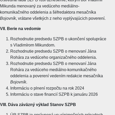
Mikunda menovaný za vedúceho mediálno-
komunikačného oddelenia a šéfredaktora mesačníka
Bojovník
, vrátane všetkých z neho vyplývajúcich poverení.
VII. Berie na vedomie
Rozhodnutie predsedu SZPB o ukončení spolupráce
s Vladimírom Mikundom.
Rozhodnutie predsedu SZPB o menovaní Jána
Rohára za vedúceho organizačného oddelenia.
Rozhodnutie predsedu SZPB o menovaní Jána
Rohára za vedúceho mediálno-komunikačného
oddelenia a poverení vedením redakcie mesačníka
Bojovník
.
Informáciu o plnení rozpočtu na rok 2024
Informáciu o stave financií SZPB k januáru 2026
VIII. Dáva záväzný výklad Stanov SZPB
ÚR SZPB je oprávnená vo výnimočných prípadoch