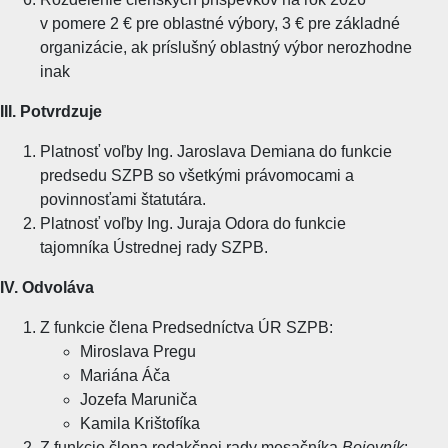
v pomere 2 € pre oblastné výbory, 3 € pre základné
organizácie, ak príslušný oblastný výbor nerozhodne
inak
III. Potvrdzuje
Platnosť voľby Ing. Jaroslava Demiana do funkcie
predsedu SZPB so všetkými právomocami a
povinnosťami štatutára.
Platnosť voľby Ing. Juraja Odora do funkcie
tajomníka Ústrednej rady SZPB.
IV. Odvoláva
Z funkcie člena Predsedníctva ÚR SZPB:
Miroslava Pregu
Mariána Áča
Jozefa Maruniča
Kamila Krištofíka
Z funkcie člena redakčnej rady mesačníka
Bojovník
: